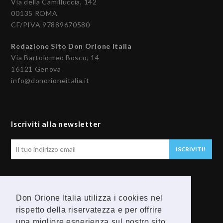
Via della Camilluccia, 142
00135 ROMA
CF/PIVA 97889670580
Redazione Sito Don Orione Italia
Via Bartolomeo Bosco, 14
16121 Genova
info@donorioneitalia.it
Iscriviti alla newsletter
Il
ISCRIVITI!
tuo
indirizzo
email
Seguici
Don Orione Italia utilizza i cookies nel
F
Y
rispetto della riservatezza e per offrire
una migliore esperienza sul nostro sito.