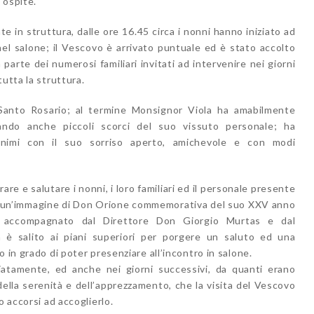
 ospite.
nte in struttura, dalle ore 16.45 circa i nonni hanno iniziato ad
l salone; il Vescovo è arrivato puntuale ed è stato accolto
arte dei numerosi familiari invitati ad intervenire nei giorni
utta la struttura.
il Santo Rosario; al termine Monsignor Viola ha amabilmente
tando anche piccoli scorci del suo vissuto personale; ha
animi con il suo sorriso aperto, amichevole e con modi
e e salutare i nonni, i loro familiari ed il personale presente
on un’immagine di Don Orione commemorativa del suo XXV anno
e, accompagnato dal Direttore Don Giorgio Murtas e dal
 è salito ai piani superiori per porgere un saluto ed una
 in grado di poter presenziare all’incontro in salone.
atamente, ed anche nei giorni successivi, da quanti erano
ella serenità e dell’apprezzamento, che la visita del Vescovo
o accorsi ad accoglierlo.