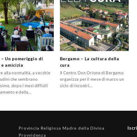
 – Un pomeriggio di
Bergamo – La cultura della
 e amicizia
cura
e alla normalità, a vecchie
Il Centro Don Orione di Bergamo
udini che sembrano
organizza per il mese di marzo un
sime, dopo i mesi difficili
ciclo di incontri…
olamento e della…
Iscr
Provincia Religiosa Madre della Divina
Provvidenza