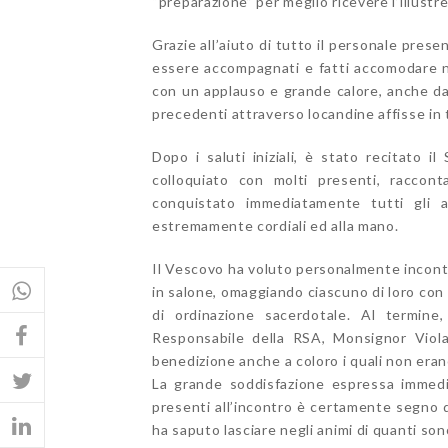
“preparazione” per meglio ricevere l’illustre
Grazie all’aiuto di tutto il personale prese
essere accompagnati e fatti accomodare ne
con un applauso e grande calore, anche da p
precedenti attraverso locandine affisse in t
Dopo i saluti iniziali, è stato recitato 
colloquiato con molti presenti, raccon
conquistato immediatamente tutti gli 
estremamente cordiali ed alla mano.
Il Vescovo ha voluto personalmente incontrar
in salone, omaggiando ciascuno di loro c
di ordinazione sacerdotale. Al termin
Responsabile della RSA, Monsignor Viola
benedizione anche a coloro i quali non erano
La grande soddisfazione espressa immedi
presenti all’incontro è certamente segno d
ha saputo lasciare negli animi di quanti son