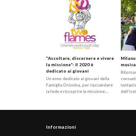
“Ascoltare, discernere e vivere
Milano
la missione”: il 2020 è
musica
dedicato ai giovani
Ritornar
Un anno dedicato ai giovani della
consuet
Famiglia Orionina, per riaccendere
lontanis
la fede e riscoprire la missione:…
dell'is
Informazioni