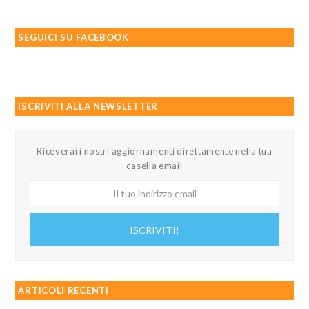
SEGUICI SU FACEBOOK
ISCRIVITI ALLA NEWSLETTER
Riceverai i nostri aggiornamenti direttamente nella tua
casella email
Il
tuo
indirizzo
ISCRIVITI!
email
ARTICOLI RECENTI