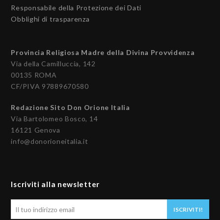
Responsabile della Protezione dei Dati
Obblighi di trasparenza
Provincia Religiosa Madre della Divina Provvidenza
Via della Camilluccia, 142
00135 ROMA
CF/PIVA 97889670580
Redazione Sito Don Orione Italia
Via Bartolomeo Bosco, 14
16121 Genova
info@donorioneitalia.it
Iscriviti alla newsletter
Il
ISCRIVITI!
tuo