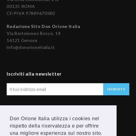
00135 ROMA
CF/PIVA 97889670580
Redazione Sito Don Orione Italia
Via Bartolomeo Bosco, 14
16121 Genova
info@donorioneitalia.it
Iscriviti alla newsletter
Il
ISCRIVITI!
tuo
indirizzo
email
Seguici
Don Orione Italia utilizza i cookies nel
rispetto della riservatezza e per offrire
F
Y
una migliore esperienza sul nostro sito.