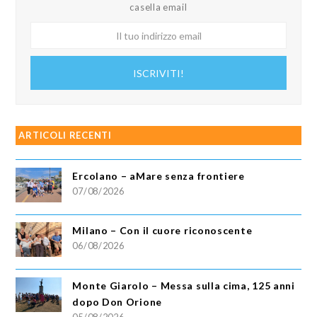
casella email
Il
tuo
indirizzo
ISCRIVITI!
email
ARTICOLI RECENTI
Ercolano – aMare senza frontiere
07/08/2026
Milano – Con il cuore riconoscente
06/08/2026
Monte Giarolo – Messa sulla cima, 125 anni
dopo Don Orione
05/08/2026