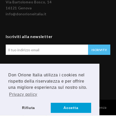
Via Bartolomeo Bosco, 14
16121 Genova
info@donorioneitalia.it
Iscriviti alla newsletter
Il
ISCRIVITI!
tuo
indirizzo
email
Seguici
Don Orione Italia utilizza i cookies nel
rispetto della riservatezza e per offrire
F
Y
una migliore esperienza sul nostro sito.
a
o
Privacy policy
c
u
© 2026 Provincia Religiosa Madre della Divina Provvidenza
Rifiuta
Accetta
e
t