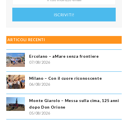
tuo
indirizzo
ISCRIVITI!
email
ARTICOLI RECENTI
Ercolano – aMare senza frontiere
07/08/2026
Milano – Con il cuore riconoscente
06/08/2026
Monte Giarolo – Messa sulla cima, 125 anni
dopo Don Orione
05/08/2026