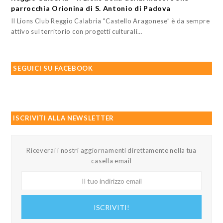
parrocchia Orionina di S. Antonio di Padova
Il Lions Club Reggio Calabria “Castello Aragonese” è da sempre
attivo sul territorio con progetti culturali…
SEGUICI SU FACEBOOK
ISCRIVITI ALLA NEWSLETTER
Riceverai i nostri aggiornamenti direttamente nella tua
casella email
Il
tuo
indirizzo
ISCRIVITI!
email