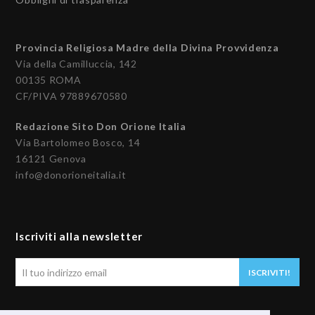
Provincia Religiosa Madre della Divina Provvidenza
Via della Camilluccia, 142
00135 ROMA
CF/PIVA 97889670580
Redazione Sito Don Orione Italia
Via Bartolomeo Bosco, 14
16121 Genova
info@donorioneitalia.it
Iscriviti alla newsletter
Il
ISCRIVITI!
tuo
indirizzo
email