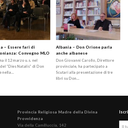
a – Essere fari di
Albania – Don Orione parla
onianza: Convegno MLO
anche albanese
a il 12 marzo u.s. nel
Don Giovanni Carollo, Direttore
del “Dies Natalis” di Don
provinciale, ha partecipato a
e nella…
Scutari alla presentazione di tre
libri su Don…
Iscr
Provincia Religiosa Madre della Divina
Provvidenza
Via della Camilluccia, 142