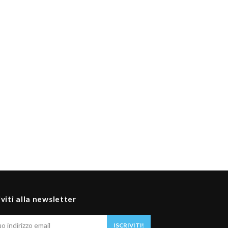
iviti alla newsletter
Il
ISCRIVITI!