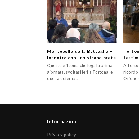
Montebello della Battaglia –
Torton
Incontro con uno strano prete
testim
Questo è il tema che lega la prima
A Torton
giornata, svoltasi ieri a Tortona, e
ricordo 
quella odierna…
Orione 
Informazioni
Privacy policy