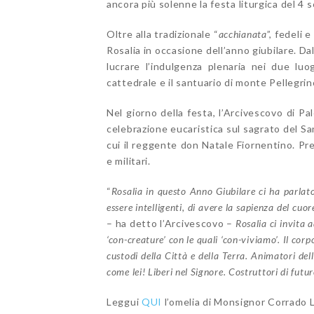
ancora più solenne la festa liturgica del 4 
Oltre alla tradizionale “
acchianata
”, fedeli 
Rosalia in occasione dell’anno giubilare. Da
lucrare l’indulgenza plenaria nei due luo
cattedrale e il santuario di monte Pellegrin
Nel giorno della festa, l’Arcivescovo di P
celebrazione eucaristica sul sagrato del Sa
cui il reggente don Natale Fiornentino. Pres
e militari.
“
Rosalia in questo Anno Giubilare ci ha parlato 
essere intelligenti, di avere la sapienza del cuo
– ha detto l’Arcivescovo –
Rosalia ci invita a
‘con-creature’ con le quali ‘con-viviamo’. Il cor
custodi della Città e della Terra. Animatori dell
come lei! Liberi nel Signore. Costruttori di futur
Leggui
QUI
l’omelia di Monsignor Corrado L