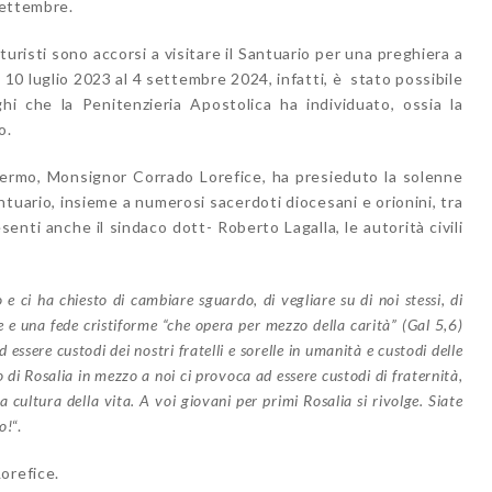
settembre.
e turisti sono accorsi a visitare il Santuario per una preghiera a
l 10 luglio 2023 al 4 settembre 2024, infatti, è stato possibile
ghi che la Penitenzieria Apostolica ha individuato, ossia la
o.
alermo, Monsignor Corrado Lorefice, ha presieduto la solenne
ntuario, insieme a numerosi sacerdoti diocesani e orionini, tra
enti anche il sindaco dott- Roberto Lagalla, le autorità civili
e ci ha chiesto di cambiare sguardo, di vegliare su di noi stessi, di
re e una fede cristiforme “che opera per mezzo della carità” (Gal 5,6)
d essere custodi dei nostri fratelli e sorelle in umanità e custodi delle
po di Rosalia in mezzo a noi ci provoca ad essere custodi di fraternità,
a cultura della vita. A voi giovani per primi Rosalia si rivolge. Siate
o!
“.
orefice.