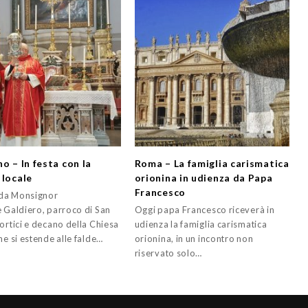
o – In festa con la
Roma – La famiglia carismatica
 locale
orionina in udienza da Papa
Francesco
i da Monsignor
e Galdiero, parroco di San
Oggi papa Francesco riceverà in
ortici e decano della Chiesa
udienza la famiglia carismatica
he si estende alle falde…
orionina, in un incontro non
riservato solo…