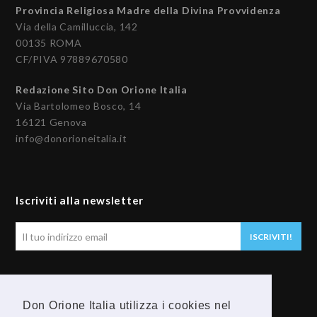
Provincia Religiosa Madre della Divina Provvidenza
Via della Camilluccia, 142
00135 ROMA
CF/PIVA 97889670580
Redazione Sito Don Orione Italia
Via Bartolomeo Bosco, 14
16121 Genova
info@donorioneitalia.it
Iscriviti alla newsletter
Il
ISCRIVITI!
tuo
indirizzo
email
Seguici
Don Orione Italia utilizza i cookies nel