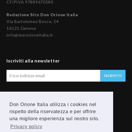
CF/PIVA 97889670580
Redazione Sito Don Orione Italia
Via Bartolomeo Bosco, 14
16121 Genova
info@donorioneitalia.it
Iscriviti alla newsletter
Il
ISCRIVITI!
tuo
indirizzo
email
Seguici
Don Orione Italia utilizza i cookies nel
F
Y
rispetto della riservatezza e per offrire
una migliore esperienza sul nostro sito.
a
o
Privacy policy