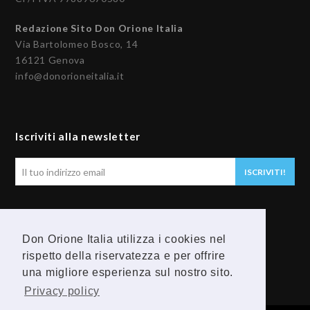
Redazione Sito Don Orione Italia
Via Bartolomeo Bosco, 14
16121 Genova
info@donorioneitalia.it
Iscriviti alla newsletter
Il
ISCRIVITI!
tuo
indirizzo
email
Seguici
Don Orione Italia utilizza i cookies nel
F
Y
rispetto della riservatezza e per offrire
una migliore esperienza sul nostro sito.
a
o
Privacy policy
c
u