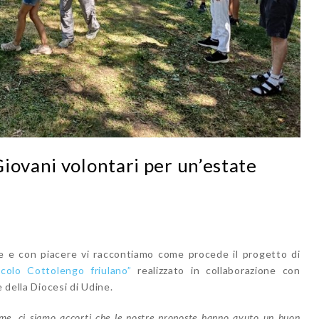
iovani volontari per un’estate
e e con piacere vi raccontiamo come procede il progetto di
ccolo Cottolengo friulano”
realizzato in collaborazione con
e della Diocesi di Udine.
me, ci siamo accorti che le nostre proposte hanno avuto un buon