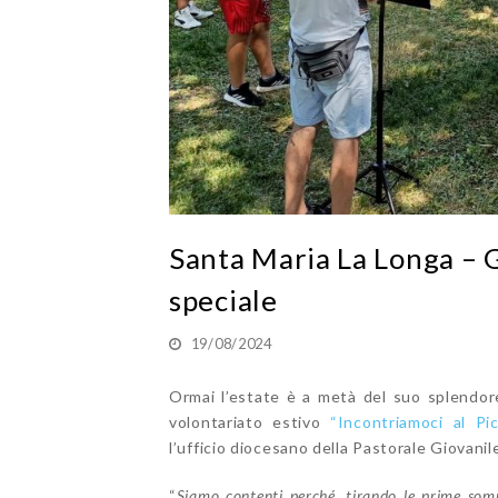
Santa Maria La Longa – G
speciale
19/08/2024
Ormai l’estate è a metà del suo splendor
volontariato estivo
“Incontriamoci al Pi
l’ufficio diocesano della Pastorale Giovanil
“
Siamo contenti perché, tirando le prime som