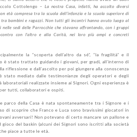
Piccolo Cottolengo –
La nostra Casa, infatti, ha accolto diversi
 con età compresa tra la scuola dell’infanzia e la scuola superiore di
tra bambini e ragazzi. Non tutti gli incontri hanno avuto luogo al
ti nelle sedi delle Parrocchie che stavano affrontando, con i gruppi
’incontro con l’altro e alla Carità, nei loro più ampi e concreti
palmente la “scoperta dell’altro da sé”, “la fragilità” e il
 è stato trattato guidando i giovani, per gradi, all’interno di
la riflessione e dall’ascolto per poi giungere alla conoscenza
o è stato mediato dalle testimonianze degli operatori e degli
à laboratoriali realizzate insieme ai Signori. Ogni esperienza è
er tutti, collaboratori e ospiti.
e parco della Casa è nata spontaneamente tra i Signore e i
so di scoprire che Franco e Luca sono bravissimi giocatori in
 giovani avversari! Non potevano di certo mancare un pallone e
gioco del baskin (alcuni dei Signori sono iscritti alla società
che piace a tutte le età.