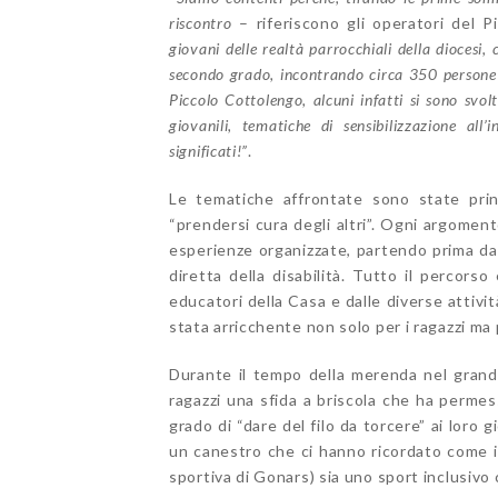
riscontro
– riferiscono gli operatori del 
giovani delle realtà parrocchiali della diocesi,
secondo grado, incontrando circa 350 persone 
Piccolo Cottolengo, alcuni infatti si sono svol
giovanili, tematiche di sensibilizzazione all
significati!”
.
Le tematiche affrontate sono state princi
“prendersi cura degli altri”. Ogni argomento
esperienze organizzate, partendo prima dal
diretta della disabilità. Tutto il percors
educatori della Casa e dalle diverse attivit
stata arricchente non solo per i ragazzi ma p
Durante il tempo della merenda nel grand
ragazzi una sfida a briscola che ha permes
grado di “dare del filo da torcere” ai loro
un canestro che ci hanno ricordato come il 
sportiva di Gonars) sia uno sport inclusivo 