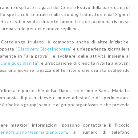
 anche ospitato i ragazzi del Centro Estivo della parrocchia di
lo spettacolo teatrale realizzato dagli educatori e dai Signori
rio artistico svolto durante l’anno. Lo spettacolo ha riscosso
o preparando per delle nuove repliche.
 Cottolengo friulano” è composto anche di altre iniziatice,
roposta “
Discovery.GiocaIncontra
” è un’esperienza giornaliera
amente in “alla prova” e svolgere delle attività insieme ai
ciale quotidianità
” è un’occasione di crescita rivolta a giovani
 casa una giovane ragazza del territorio che ora sta svolgendo
nfine alle parrocchie di Basiliano, Tricesimo e Santa Maria La
on ansia di poter ricevere nuove adesioni e di sperimentare
e è rivolta a gruppi scout e ai gruppi organizzati e che prevede
re maggiori informazioni, possono contattare il Piccolo
olengofriulano@sanmarziano.com
, al numero di telefono