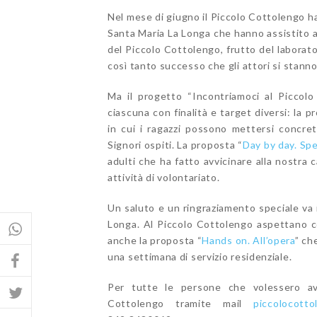
Nel mese di giugno il Piccolo Cottolengo ha
Santa Maria La Longa che hanno assistito al
del Piccolo Cottolengo, frutto del laborato
così tanto successo che gli attori si stann
Ma il progetto “Incontriamoci al Piccolo
ciascuna con finalità e target diversi: la p
in cui i ragazzi possono mettersi concret
Signori ospiti. La proposta “
Day by day. Spe
adulti che ha fatto avvicinare alla nostra
attività di volontariato.
Un saluto e un ringraziamento speciale va i
Longa. Al Piccolo Cottolengo aspettano c
anche la proposta “
Hands on. All’opera
” ch
una settimana di servizio residenziale.
Per tutte le persone che volessero ave
Cottolengo tramite mail
piccolocott