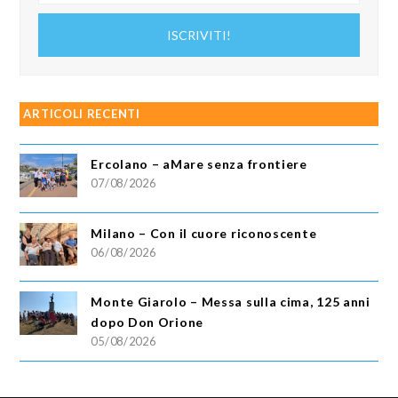
tuo
indirizzo
ISCRIVITI!
email
ARTICOLI RECENTI
Ercolano – aMare senza frontiere
07/08/2026
Milano – Con il cuore riconoscente
06/08/2026
Monte Giarolo – Messa sulla cima, 125 anni
dopo Don Orione
05/08/2026