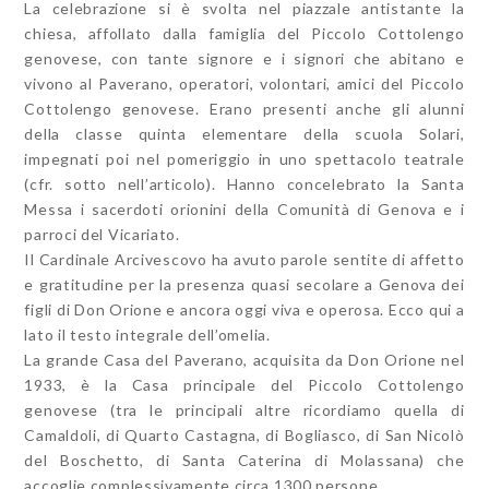
La celebrazione si è svolta nel piazzale antistante la
chiesa, affollato dalla famiglia del Piccolo Cottolengo
genovese, con tante signore e i signori che abitano e
vivono al Paverano, operatori, volontari, amici del Piccolo
Cottolengo genovese. Erano presenti anche gli alunni
della classe quinta elementare della scuola Solari,
impegnati poi nel pomeriggio in uno spettacolo teatrale
(cfr. sotto nell’articolo). Hanno concelebrato la Santa
Messa i sacerdoti orionini della Comunità di Genova e i
parroci del Vicariato.
Il Cardinale Arcivescovo ha avuto parole sentite di affetto
e gratitudine per la presenza quasi secolare a Genova dei
figli di Don Orione e ancora oggi viva e operosa. Ecco qui a
lato il testo integrale dell’omelia.
La grande Casa del Paverano, acquisita da Don Orione nel
1933, è la Casa principale del Piccolo Cottolengo
genovese (tra le principali altre ricordiamo quella di
Camaldoli, di Quarto Castagna, di Bogliasco, di San Nicolò
del Boschetto, di Santa Caterina di Molassana) che
accoglie complessivamente circa 1300 persone.