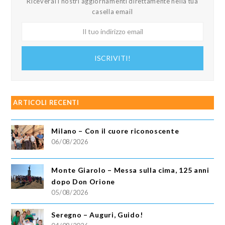
Riceverai i nostri aggiornamenti direttamente nella tua
casella email
Il
tuo
indirizzo
ISCRIVITI!
email
ARTICOLI RECENTI
Milano – Con il cuore riconoscente
06/08/2026
Monte Giarolo – Messa sulla cima, 125 anni
dopo Don Orione
05/08/2026
Seregno – Auguri, Guido!