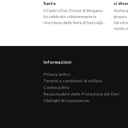
Santo
si dive
Il Centro Don Orione di Bergamo
Anche q
ha celebrato solennemente la
gruppo 
ricorrenza della festa di San Luigi…
Servizio
riunito 
Informazioni
Privacy policy
Termini e condizioni di utilizzo
Cookie policy
Responsabile della Protezione dei Dati
Obblighi di trasparenza