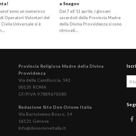
nta!
a Snagov
uest’anno un numeroso
Dal 7 all'11 aprile, i giovani
di Operatori Volontari del
sacerdoti della Provincia Madre
 Civile Universale si è
della Divina Provvidenza si sono
in…
ritrovati…
Iscr
Provincia Religiosa Madre della Divina
Provvidenza
Via della Camilluccia, 142
00135 ROMA
CF/PIVA 97889670580
Seg
Redazione Sito Don Orione Italia
Via Bartolomeo Bosco, 14
16121 Genova
info@donorioneitalia.it