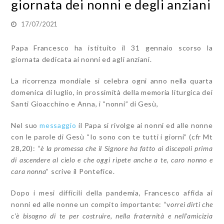
giornata dei nonni e degli anziani
17/07/2021
Papa Francesco ha istituito il 31 gennaio scorso la
giornata dedicata ai nonni ed agli anziani.
La ricorrenza mondiale si celebra ogni anno nella quarta
domenica di luglio, in prossimità della memoria liturgica dei
Santi Gioacchino e Anna, i “nonni” di Gesù,
Nel suo
messaggio
il Papa si rivolge ai nonni ed alle nonne
con le parole di Gesù “Io sono con te tutti i giorni” (cfr
Mt
28,20): “
è la promessa che il Signore ha fatto ai discepoli prima
di ascendere al cielo e che oggi ripete anche a te, caro nonno e
cara nonna
” scrive il Pontefice.
Dopo i mesi difficili della pandemia, Francesco affida ai
nonni ed alle nonne un compito importante: “v
orrei dirti che
c’è bisogno di te per costruire, nella fraternità e nell’amicizia