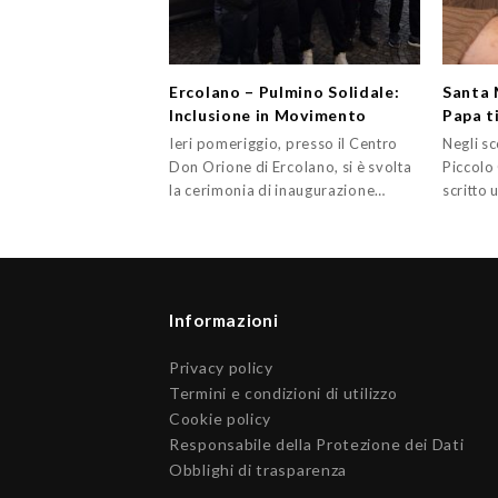
Ercolano – Pulmino Solidale:
Santa 
Inclusione in Movimento
Papa t
Ieri pomeriggio, presso il Centro
Negli sc
Don Orione di Ercolano, si è svolta
Piccolo
la cerimonia di inaugurazione…
scritto 
Informazioni
Privacy policy
Termini e condizioni di utilizzo
Cookie policy
Responsabile della Protezione dei Dati
Obblighi di trasparenza