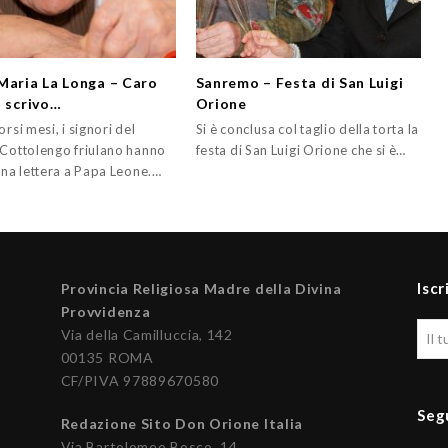
Maria La Longa – Caro
Sanremo – Festa di San Luigi
i scrivo…
Orione
orsi mesi, i signori del
Si è conclusa col taglio della torta la
 Cottolengo friulano hanno
festa di San Luigi Orione che si è…
una lettera a Papa Leone.…
Iscr
Provincia Religiosa Madre della Divina
Provvidenza
Via della Camilluccia, 142
00135 ROMA
CF/PIVA 97889670580
Seg
Redazione Sito Don Orione Italia
Via Bartolomeo Bosco, 14