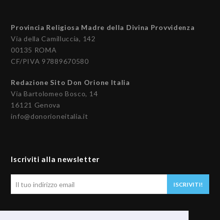
Provincia Religiosa Madre della Divina Provvidenza
Via della Camilluccia, 142
00135 ROMA
CF/PIVA 97889670580
Redazione Sito Don Orione Italia
Via Bartolomeo Bosco, 14
16121 Genova
info@donorioneitalia.it
Iscriviti alla newsletter
Il
ISCRIVITI!
tuo
indirizzo
email