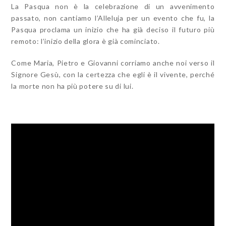
La Pasqua non è la celebrazione di un avvenimento
passato, non cantiamo l’Alleluja per un evento che fu, la
Pasqua proclama un inizio che ha già deciso il futuro più
remoto: l’inizio della glora è già cominciato.
Come Maria, Pietro e Giovanni corriamo anche noi verso il
Signore Gesù, con la certezza che egli è il vivente, perché
la morte non ha più potere su di lui.