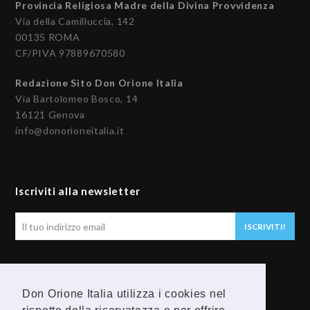
Provincia Religiosa Madre della Divina Provvidenza
Via della Camilluccia, 142
00135 ROMA
CF/PIVA 97889670580
Redazione Sito Don Orione Italia
Via Bartolomeo Bosco, 14
16121 Genova
info@donorioneitalia.it
Iscriviti alla newsletter
Il
ISCRIVITI!
tuo
indirizzo
email
Seguici
Don Orione Italia utilizza i cookies nel