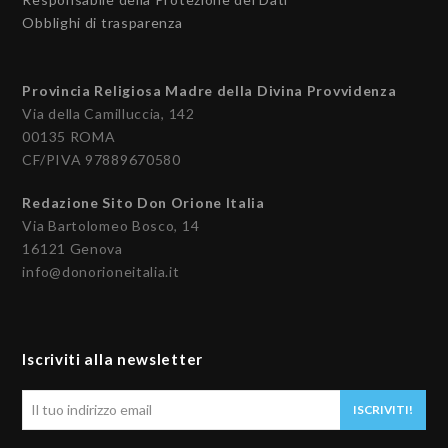
Obblighi di trasparenza
Provincia Religiosa Madre della Divina Provvidenza
Via della Camilluccia, 142
00135 ROMA
CF/PIVA 97889670580
Redazione Sito Don Orione Italia
Via Bartolomeo Bosco, 14
16121 Genova
info@donorioneitalia.it
Iscriviti alla newsletter
Il
ISCRIVITI!
tuo
indirizzo