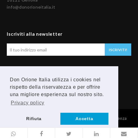
info@donorioneitalia.it
Iscriviti alla newsletter
Il
ISCRIVITI!
tuo
indirizzo
email
Seguici
Don Orione Italia utilizza i cookies nel
F
Y
rispetto della riservatezza e per offrire
una migliore esperienza sul nostro sito.
a
o
Privacy policy
c
u
© 2026 Provincia Religiosa Madre della Divina Provvidenza
Rifiuta
Accetta
e
t
b
u