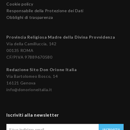
Cookie policy
Responsabile della Protezione dei Dati
Obblighi di trasparenza
Provincia Religiosa Madre della Divina Provvidenza
Via della Camilluccia, 142
00135 ROMA
CF/PIVA 97889670580
Redazione Sito Don Orione Italia
Via Bartolomeo Bosco, 14
16121 Genova
info@donorioneitalia.it
Iscriviti alla newsletter
Il
ISCRIVITI!