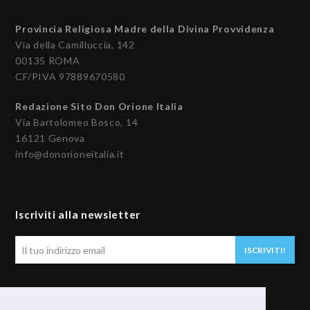
Provincia Religiosa Madre della Divina Provvidenza
Via della Camilluccia, 142
00135 ROMA
CF/PIVA 97889670580
Redazione Sito Don Orione Italia
Via Bartolomeo Bosco, 14
16121 Genova
info@donorioneitalia.it
Iscriviti alla newsletter
Il
ISCRIVITI!
tuo
indirizzo
email
Seguici