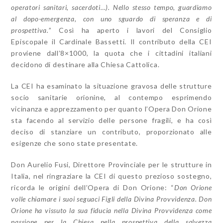
operatori sanitari, sacerdoti…). Nello stesso tempo, guardiamo
al dopo-emergenza, con uno sguardo di speranza e di
prospettiva.
” Così ha aperto i lavori del Consiglio
Episcopale il Cardinale Bassetti. Il contributo della CEI
proviene dall’8×1000, la quota che i cittadini italiani
decidono di destinare alla Chiesa Cattolica.
La CEI ha esaminato la situazione gravosa delle strutture
socio sanitarie orionine, al contempo esprimendo
vicinanza e apprezzamento per quanto l’Opera Don Orione
sta facendo al servizio delle persone fragili, e ha così
deciso di stanziare un contributo, proporzionato alle
esigenze che sono state presentate.
Don Aurelio Fusi, Direttore Provinciale per le strutture in
Italia, nel ringraziare la CEI di questo prezioso sostegno,
ricorda le origini dell’Opera di Don Orione: “
Don Orione
volle chiamare i suoi seguaci Figli della Divina Provvidenza. Don
Orione ha vissuto la sua fiducia nella Divina Provvidenza come
passione per la Chiesa nella prospettiva della salvezza