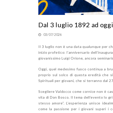
Dal 3 luglio 1892 ad oggi
03/07/2026
Il 3 luglio non è una data qualunque per chi
inizio profetico: l’anniversario dell’inaugu
giovanissimo Luigi Orione, ancora seminari
Oggi, quel medesimo fuoco continua a bruc
proprio sul solco di questa eredità che s
Spirituali per giovani
, che si terranno
dal 2
Scegliere Valdocco come cornice non è casu
vita di Don Bosco.
Il tema dell’evento lo gr
stesso amore”
. L’esperienza unisce ideal
come la passione per i giovani superi i c