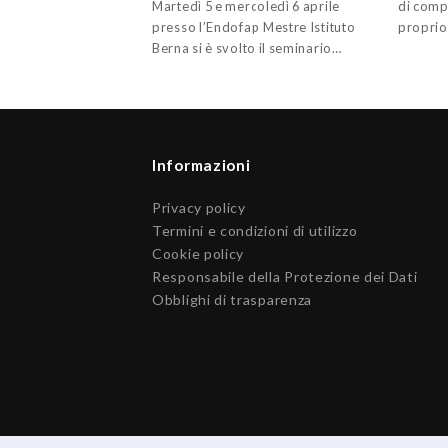
Martedì 5 e mercoledì 6 aprile
di comp
presso l’Endofap Mestre Istituto
proprio
Berna si è svolto il seminario…
Informazioni
Privacy policy
Termini e condizioni di utilizzo
Cookie policy
Responsabile della Protezione dei Dati
Obblighi di trasparenza