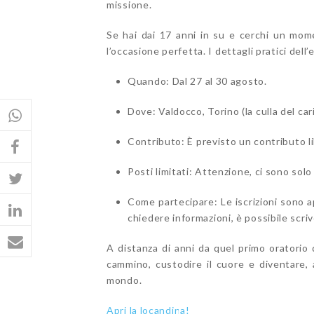
missione.
Se hai
dai 17 anni in su
e cerchi un moment
l’occasione perfetta
. I dettagli pratici dell
Quando:
Dal 27 al 30 agosto
.
Dove:
Valdocco, Torino (la culla del ca
Contributo:
È previsto un contributo l
Posti limitati:
Attenzione, ci sono sol
Come partecipare:
Le iscrizioni sono 
chiedere informazioni, è possibile scr
A distanza di anni da quel primo oratorio d
cammino, custodire il cuore e diventare, 
mondo.
Apri la locandina!