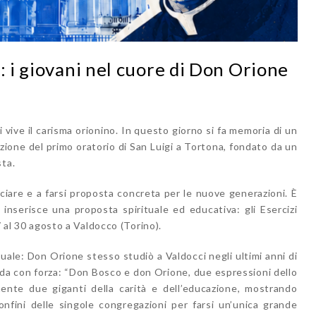
: i giovani nel cuore di Don Orione
 vive il carisma orionino. In questo giorno si fa memoria di un
razione del primo oratorio di San Luigi a Tortona, fondato da un
sta.
iare e a farsi proposta concreta per le nuove generazioni.
È
i inserisce una proposta spirituale ed educativa: gli
Esercizi
7 al 30 agosto a Valdocco (Torino)
.
ale: Don Orione stesso studiò a Valdocci negli ultimi anni di
ida con forza:
“Don Bosco e don Orione, due espressioni dello
mente due giganti della carità e dell’educazione, mostrando
onfini delle singole congregazioni per farsi un’unica grande