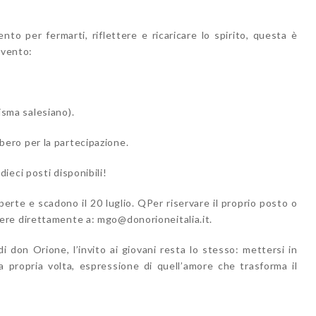
o per fermarti, riflettere e ricaricare lo spirito, questa è
’evento:
risma salesiano)
.
ibero per la partecipazione
.
o
dieci posti disponibili
!
aperte e scadono il
20 luglio
. Q
Per riservare il proprio posto o
ivere direttamente a:
mgo@donorioneitalia.it
.
i don Orione, l’invito ai giovani resta lo stesso: mettersi in
a propria volta, espressione di quell’amore che trasforma il