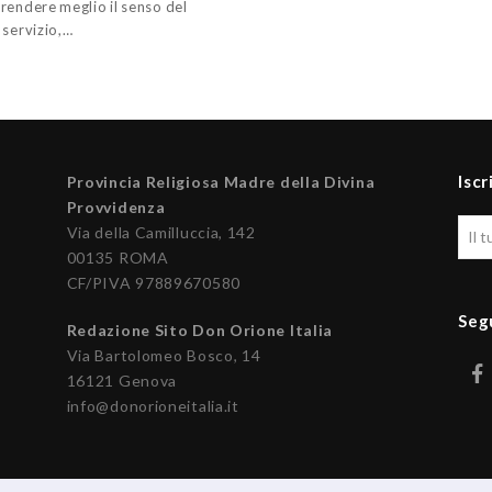
rendere meglio il senso del
 servizio,…
Iscr
Provincia Religiosa Madre della Divina
Provvidenza
Via della Camilluccia, 142
00135 ROMA
CF/PIVA 97889670580
Seg
Redazione Sito Don Orione Italia
Via Bartolomeo Bosco, 14
16121 Genova
info@donorioneitalia.it