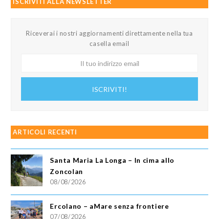
ISCRIVITI ALLA NEWSLETTER
Riceverai i nostri aggiornamenti direttamente nella tua
casella email
Il
tuo
indirizzo
ISCRIVITI!
email
ARTICOLI RECENTI
Santa Maria La Longa – In cima allo
Zoncolan
08/08/2026
Ercolano – aMare senza frontiere
07/08/2026