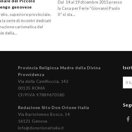
onale del Piccolo
Dal 14 al 19 dicembre 2015 presso
engo genovese
la Casa per Ferie “Giovanni Paolo
elio, superiore provinciale,
II” si sta…
 la serie di incontri dedicati
rmazione carismatica del
le della…
Iscr
Provincia Religiosa Madre della Divina
Provvidenza
Via della Camilluccia, 142
00135 ROMA
CF/PIVA 97889670580
Seg
Redazione Sito Don Orione Italia
Via Bartolomeo Bosco, 14
16121 Genova
info@donorioneitalia.it