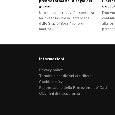
prende forma nei disegni dei
il pers
giovani
Cottol
Un'ondata di creatività e speranza
Don Aur
ha invaso la Chiesa Santa Maria
continua
delle Grazie “Bossi” venerdì
alla fo
mattina…
persona
Informazioni
Privacy policy
Termini e condizioni di utilizzo
Cookie policy
Responsabile della Protezione dei Dati
Obblighi di trasparenza