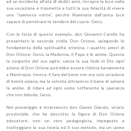
ad un incidente all’età di dodici anni, riscopre la luce nella
sua vocazione e trasmette a tutti la sua felecità di vivere
una “luminosa notte”, perché illuminata dall’unica luce
capace di penetrare le tenebre del cuore: Gesù.
Con la forza di questo esempio, don Giovanni Carollo ha
presentato la seconda stella, Don Orione, spiegando le
fondamenta della spiritualità orionina, i quattro amori di
Don Orione: Gesù, la Madonna, il Papa e le anime. Questa
la sorgente del suo agire: senza la sua fede in Dio ogni
azione di Don Orione potrebbe essere ridotta banalmente
a filantropia. Invece, il fare del bene non era solo un’azione
di bontà umana, ma la volontà attraverso il bene di salvare
le anime, di ridare ad ogni uomo sofferente la speranza
che non delude, Gesù.
Nel pomeriggio è intervenuto don Gianni Giarolo, vicario
provinciale, che ha descritto la figura di Don Orione
educatore: non un vero pedagogista, impegnato a
tratteggiare la sua teoria ed il suo metodo, ma un uomo