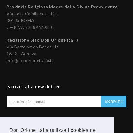
Provincia Religiosa Madre della Divina Provvidenza
Via della Camilluccia, 142
00135 ROMA
CF/PIVA 97889670580
Redazione Sito Don Orione Italia
Via Bartolomeo Bosco, 14
16121 Genova
info@donorioneitalia.it
Iscriviti alla newsletter
Il
ISCRIVITI!
tuo
indirizzo
email
Seguici
Don Orione Italia utilizza i cookies nel