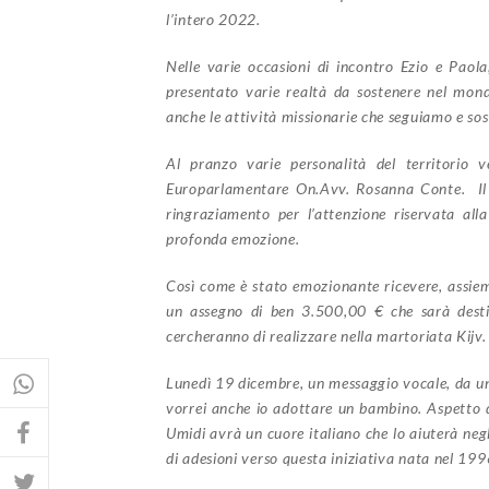
l’intero 2022.
Nelle varie occasioni di incontro Ezio e Paola
presentato varie realtà da sostenere nel mond
anche le attività missionarie che seguiamo e so
Al pranzo varie personalità del territorio 
Europarlamentare On.Avv. Rosanna Conte.
I
ringraziamento per l’attenzione riservata al
profonda emozione.
Così come è stato emozionante ricevere, assiem
un assegno di ben 3.500,00 € che sarà desti
cercheranno di realizzare nella martoriata Kijv.
Lunedì 19 dicembre, un messaggio vocale, da un
vorrei anche io adottare un bambino. Aspetto di
Umidi avrà un cuore italiano che lo aiuterà neg
di adesioni verso questa iniziativa nata nel 199