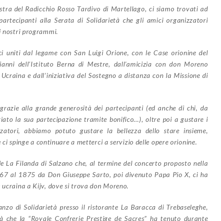
tra del Radicchio Rosso Tardivo di Martellago, ci siamo trovati ad
partecipanti alla Serata di Solidarietà che gli amici organizzatori
ei nostri programmi.
ci uniti dal legame con San Luigi Orione, con le Case orionine del
nni dell’Istituto Berna di Mestre, dall’amicizia con don Moreno
Ucraina e dall’iniziativa del Sostegno a distanza con la Missione di
grazie alla grande generosità dei partecipanti (ed anche di chi, da
iato la sua partecipazione tramite bonifico…), oltre poi a gustare i
izzatori, abbiamo potuto gustare la bellezza dello stare insieme,
 e ci spinge a continuare a metterci a servizio delle opere orionine.
e La Filanda di Salzano che, al termine del concerto proposto nella
1867 al 1875 da Don Giuseppe Sarto, poi divenuto Papa Pio X, ci ha
e ucraina a Kijv, dove si trova don Moreno.
zo di Solidarietà presso il ristorante La Baracca di Trebaseleghe,
tà che la “Royale Confrerie Prestige de Sacres” ha tenuto durante