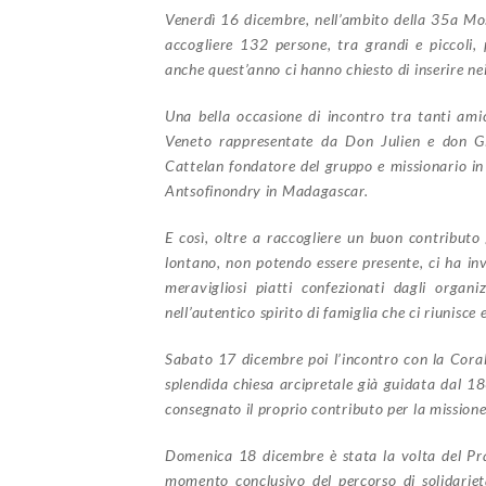
Venerdì 16 dicembre, nell’ambito della 35a Mos
accogliere 132 persone, tra grandi e piccoli, 
anche quest’anno ci hanno chiesto di inserire n
Una bella occasione di incontro tra tanti ami
Veneto rappresentate da Don Julien e don Gia
Cattelan fondatore del gruppo e missionario in 
Antsofinondry in Madagascar.
E così, oltre a raccogliere un buon contributo 
lontano, non potendo essere presente, ci ha inv
meravigliosi piatti confezionati dagli organ
nell’autentico spirito di famiglia che ci riunisce
Sabato 17 dicembre poi l’incontro con la Coral
splendida chiesa arcipretale già guidata dal 
consegnato il proprio contributo per la mission
Domenica 18 dicembre è stata la volta del Pran
momento conclusivo del percorso di solidarie