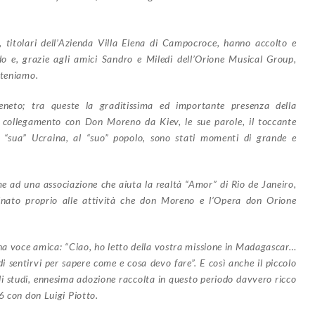
, titolari dell’Azienda Villa Elena di Campocroce, hanno accolto e
o e, grazie agli amici Sandro e Miledi dell’Orione Musical Group,
steniamo.
veneto; tra queste la graditissima ed importante presenza della
l collegamento con Don Moreno da Kiev, le sue parole, il toccante
la “sua” Ucraina, al “suo” popolo, sono stati momenti
di grande e
e ad una associazione che aiuta la realtà “Amor” di Rio de Janeiro,
nato proprio alle attività che don Moreno e l’Opera don Orione
a voce amica: “Ciao, ho letto della vostra missione in Madagascar…
 sentirvi per sapere come e cosa devo fare”. E così anche il piccolo
li studi, ennesima adozione raccolta in questo periodo davvero ricco
6 con don Luigi Piotto.