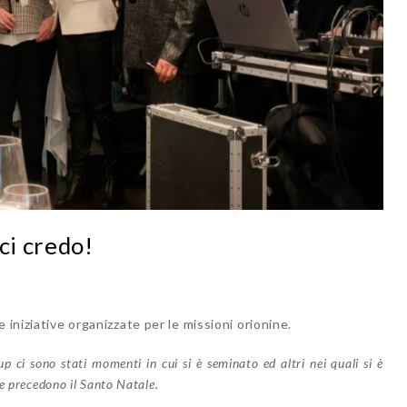
ci credo!
 iniziative organizzate per le missioni orionine.
p ci sono stati momenti in cui si è seminato ed altri nei quali si è
he precedono il Santo Natale.