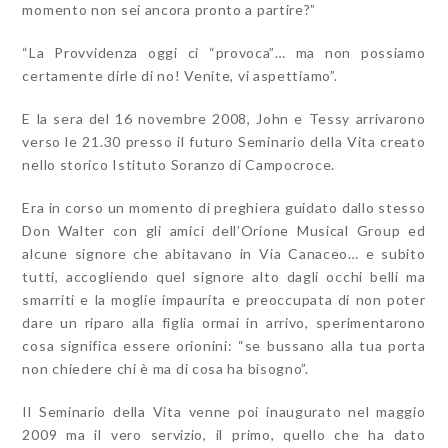
momento non sei ancora pronto a partire?”
“La Provvidenza oggi ci “provoca”… ma non possiamo
certamente dirle di no! Venite, vi aspettiamo”.
E la sera del 16 novembre 2008, John e Tessy arrivarono
verso le 21.30 presso il futuro Seminario della Vita creato
nello storico Istituto Soranzo di Campocroce.
Era in corso un momento di preghiera guidato dallo stesso
Don Walter con gli amici dell’Orione Musical Group ed
alcune signore che abitavano in Via Canaceo… e subito
tutti, accogliendo quel signore alto dagli occhi belli ma
smarriti e la moglie impaurita e preoccupata di non poter
dare un riparo alla figlia ormai in arrivo, sperimentarono
cosa significa essere orionini: “se bussano alla tua porta
non chiedere chi è ma di cosa ha bisogno”.
Il Seminario della Vita venne poi inaugurato nel maggio
2009 ma il vero servizio, il primo, quello che ha dato