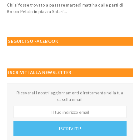
Chi si fosse trovato a passare martedì mattina dalle parti di
Bosco Pelato in piazza Solari…
SEGUICI SU FACEBOOK
ISCRIVITI ALLA NEWSLETTER
Riceverai i nostri aggiornamenti direttamente nella tua
casella email
Il
tuo
indirizzo
ISCRIVITI!
email