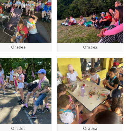
Oradea
Oradea
Oradea
Oradea