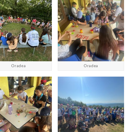
Oradea
Oradea