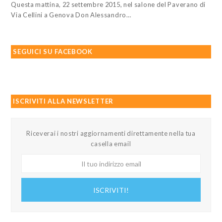
Questa mattina, 22 settembre 2015, nel salone del Paverano di
Via Cellini a Genova Don Alessandro…
SEGUICI SU FACEBOOK
ISCRIVITI ALLA NEWSLETTER
Riceverai i nostri aggiornamenti direttamente nella tua
casella email
Il
tuo
indirizzo
ISCRIVITI!
email