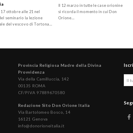
ia
Il 12 marzo in tutte le case orionine
17 ottobre alle 21 nel
si ricorda il momento in cui Don
el seminario la lezione
Orione…
ale del vescovo di Tortona…
Iscr
Provincia Religiosa Madre della Divina
Provvidenza
Via della Camilluccia, 142
00135 ROMA
CF/PIVA 97889670580
Seg
Redazione Sito Don Orione Italia
Via Bartolomeo Bosco, 14
16121 Genova
info@donorioneitalia.it