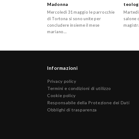
Madonna
teolog
Mercoledì 31 maggio le parrocchie
Martedì 
di Tortona si sono unite per
salone d
concludere insieme il mese
magistr
mariano…
Informazioni
Privacy policy
Termini e condizioni di utilizzo
Cookie policy
Responsabile della Protezione dei Dati
Obblighi di trasparenza