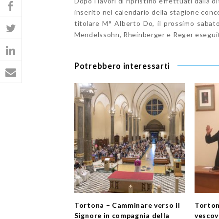
Dopo i lavori di ripristino effettuati dalla
inserito nel calendario della stagione conc
titolare M° Alberto Do, il prossimo sabato
Mendelssohn, Rheinberger e Reger eseguit
Potrebbero interessarti
Tortona – Camminare verso il
Torton
Signore in compagnia della
vescovo