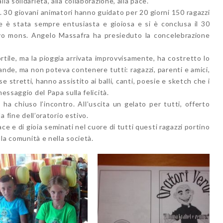
a solidarietà, alla collaborazione, alla pace.
po. 30 giovani animatori hanno guidato per 20 giorni 150 ragazzi
ne è stata sempre entusiasta e gioiosa e si è conclusa il 30
ovo mons. Angelo Massafra ha presieduto la concelebrazione
rtile, ma la pioggia arrivata improvvisamente, ha costretto lo
ande, ma non poteva contenere tutti: ragazzi, parenti e amici,
e stretti, hanno assistito ai balli, canti, poesie e sketch che i
messaggio del Papa sulla felicità.
 ha chiuso l’incontro. All’uscita un gelato per tutti, offerto
a fine dell’oratorio estivo.
ace e di gioia seminati nel cuore di tutti questi ragazzi portino
lla comunità e nella società.