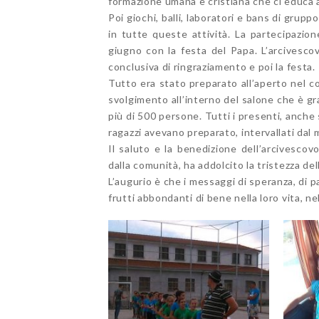
formazione umana e cristiana che ci educa all
Poi giochi, balli, laboratori e bans di grup
in tutte queste attività. La partecipazio
giugno con la festa del Papa. L’arcivesc
conclusiva di ringraziamento e poi la festa.
Tutto era stato preparato all’aperto nel co
svolgimento all’interno del salone che è gr
più di 500 persone. Tutti i presenti, anche s
ragazzi avevano preparato, intervallati dal 
Il saluto e la benedizione dell’arcivescovo
dalla comunità, ha addolcito la tristezza dell
L’augurio è che i messaggi di speranza, di p
frutti abbondanti di bene nella loro vita, ne