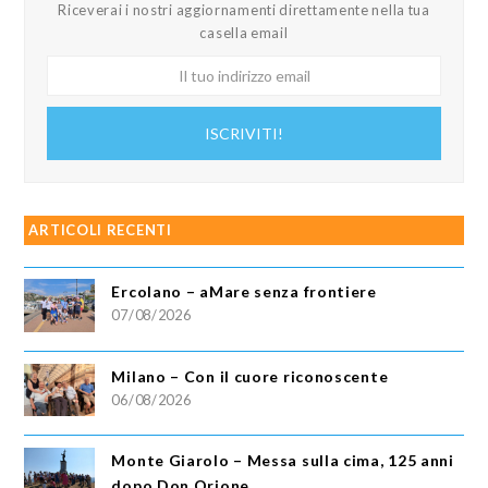
Riceverai i nostri aggiornamenti direttamente nella tua
casella email
Il
tuo
indirizzo
ISCRIVITI!
email
ARTICOLI RECENTI
Ercolano – aMare senza frontiere
07/08/2026
Milano – Con il cuore riconoscente
06/08/2026
Monte Giarolo – Messa sulla cima, 125 anni
dopo Don Orione