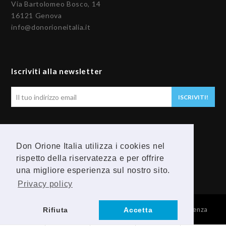
Via Bartolomeo Bosco, 14
16121 Genova
info@donorioneitalia.it
Iscriviti alla newsletter
Il
ISCRIVITI!
tuo
indirizzo
email
Seguici
Don Orione Italia utilizza i cookies nel
rispetto della riservatezza e per offrire
F
Y
una migliore esperienza sul nostro sito.
a
o
Privacy policy
c
u
© 2026 Provincia Religiosa Madre della Divina Provvidenza
Rifiuta
Accetta
e
t