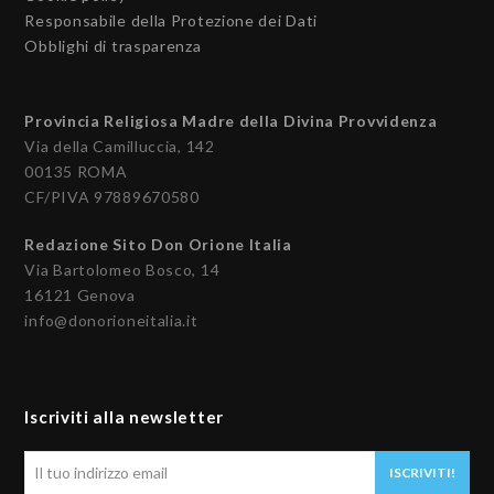
Responsabile della Protezione dei Dati
Obblighi di trasparenza
Provincia Religiosa Madre della Divina Provvidenza
Via della Camilluccia, 142
00135 ROMA
CF/PIVA 97889670580
Redazione Sito Don Orione Italia
Via Bartolomeo Bosco, 14
16121 Genova
info@donorioneitalia.it
Iscriviti alla newsletter
Il
ISCRIVITI!
tuo