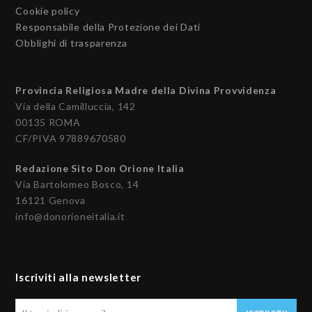
Cookie policy
Responsabile della Protezione dei Dati
Obblighi di trasparenza
Provincia Religiosa Madre della Divina Provvidenza
Via della Camilluccia, 142
00135 ROMA
CF/PIVA 97889670580
Redazione Sito Don Orione Italia
Via Bartolomeo Bosco, 14
16121 Genova
info@donorioneitalia.it
Iscriviti alla newsletter
Il