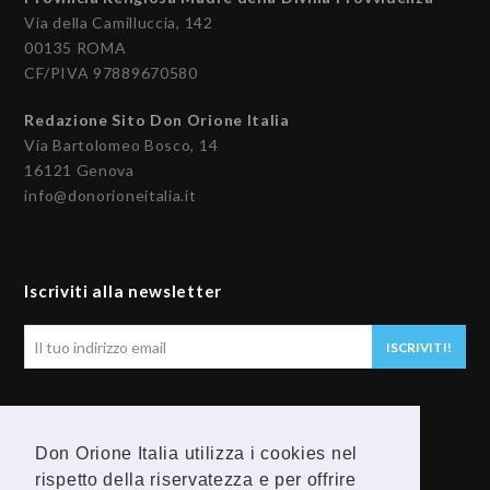
Via della Camilluccia, 142
00135 ROMA
CF/PIVA 97889670580
Redazione Sito Don Orione Italia
Via Bartolomeo Bosco, 14
16121 Genova
info@donorioneitalia.it
Iscriviti alla newsletter
Il
ISCRIVITI!
tuo
indirizzo
email
Seguici
Don Orione Italia utilizza i cookies nel
rispetto della riservatezza e per offrire
F
Y