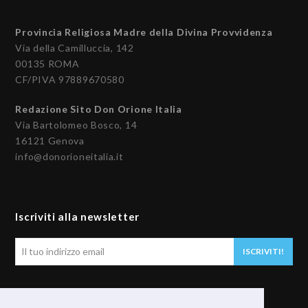
Provincia Religiosa Madre della Divina Provvidenza
Via della Camilluccia, 142
00135 ROMA
CF/PIVA 97889670580
Redazione Sito Don Orione Italia
Via Bartolomeo Bosco, 14
16121 Genova
info@donorioneitalia.it
Iscriviti alla newsletter
Il
ISCRIVITI!
tuo
indirizzo
email
Seguici