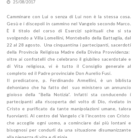
25/08/2017
Camminare con Lui o senza di Lui non è la stessa cosa.
Gesù e i discepoli in cammino nel Vangelo secondo Marco.
È il titolo del corso di Esercizi spirituali che si sta
svolgendo a Villa Lomellini, Montebello della Battaglia, dal
22 al 28 agosto. Una cinquantina i partecipanti, sacerdoti
della Provincia Religiosa Madre della Divina Provvidenza:
oltre ai confratelli che celebrano il giubileo sacerdotale e
di Vita religiosa, vi è tutto il Consiglio generale al
completo ed il Padre provinciale Don Aurelio Fusi.
Il predicatore, p. Ferdinando Armellini, è un biblista
dehoniano che ha fatto del suo ministero un annuncio
gioioso della “Bella Notizia”. Infatti sta conducendo i
partecipanti alla riscoperta del volto di Dio, rivelato in
Cristo e purificato da tante manipolazioni umane, talora
fuorvianti. Al centro del Vangelo c’è l’incontro con Cristo
che accoglie ogni uomo, a cominciare dai più lontani e
bisognosi per condurli da una situazione disumanizzante
alla pienezza di vita e di gioia.