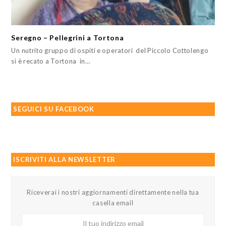
Seregno – Pellegrini a Tortona
Un nutrito gruppo di ospiti e operatori del Piccolo Cottolengo
si è recato a Tortona in…
SEGUICI SU FACEBOOK
ISCRIVITI ALLA NEWSLETTER
Riceverai i nostri aggiornamenti direttamente nella tua
casella email
Il