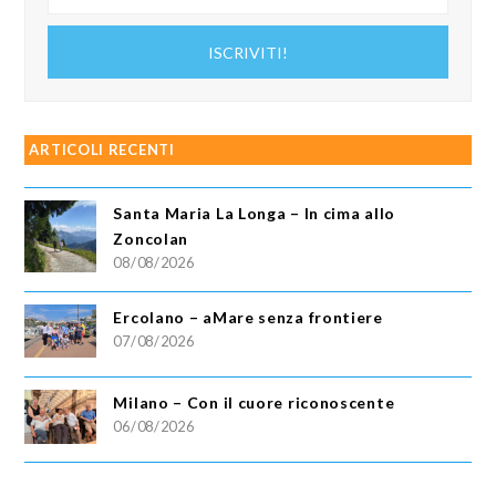
tuo
indirizzo
ISCRIVITI!
email
ARTICOLI RECENTI
Santa Maria La Longa – In cima allo
Zoncolan
08/08/2026
Ercolano – aMare senza frontiere
07/08/2026
Milano – Con il cuore riconoscente
06/08/2026