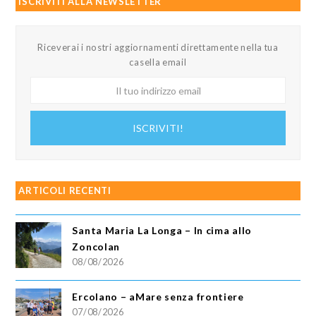
ISCRIVITI ALLA NEWSLETTER
Riceverai i nostri aggiornamenti direttamente nella tua
casella email
Il
tuo
indirizzo
ISCRIVITI!
email
ARTICOLI RECENTI
Santa Maria La Longa – In cima allo
Zoncolan
08/08/2026
Ercolano – aMare senza frontiere
07/08/2026