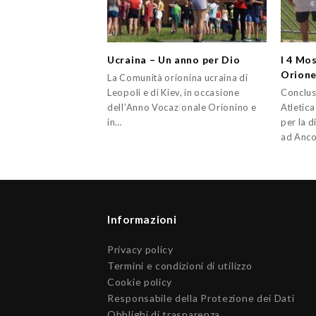
Ucraina – Un anno per Dio
I 4 Mo
Orion
La Comunità orionina ucraina di
Leopoli e di Kiev, in occasione
Conclusi
dell’Anno Vocazionale Orionino e
Atletica
in…
per la di
ad Anc
Informazioni
Privacy policy
Termini e condizioni di utilizzo
Cookie policy
Responsabile della Protezione dei Dati
Obblighi di trasparenza