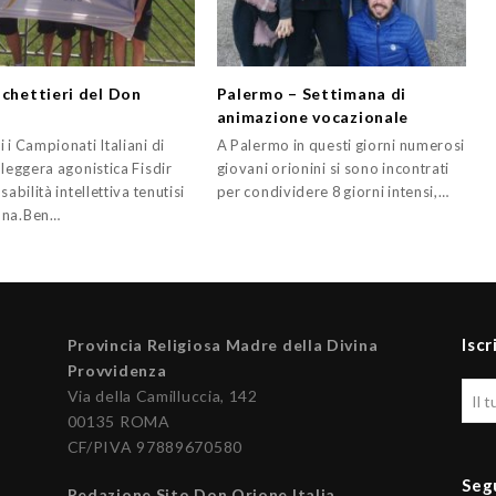
schettieri del Don
Palermo – Settimana di
e
animazione vocazionale
 i Campionati Italiani di
A Palermo in questi giorni numerosi
 leggera agonistica Fisdir
giovani orionini si sono incontrati
sabilità intellettiva tenutisi
per condividere 8 giorni intensi,…
ona.Ben…
Iscr
Provincia Religiosa Madre della Divina
Provvidenza
Via della Camilluccia, 142
00135 ROMA
CF/PIVA 97889670580
Seg
Redazione Sito Don Orione Italia