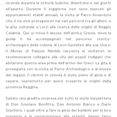
vicenda durante le attività ludiche, didattiche e nei giochi
all’aperto. Durante il soggiorno non sono mancati gli
appuntamenti stabili annuali, la visita al Parco Avventura
che, li ha visti protagonisti nei vari percorsi tra gli alberi, e
la gita culturale a Locri alla ricerca delle origini di Reggio
Calabria. Qui si trova il museo dell’antica Grecia, dove la
guida li ha accompagnati nel percorso storico-
archeologico della colonia di Locri-Epizeferi alla sua chora:
il Museo di Palazzo Nieddu racconta ai visitatori, le
testimonianze collegate alla vita dei popoli Indigeni che
abitarono questa area prima dell’arrivo dei Greci. La gita è
proseguita con la visita al Parco Archeologico e al museo
dei ragazzi. Il rientro in colonia è stato pieno di gioia e di
sapere, soprattutto per avere scoperto le origini della
provincia Reggina.
Sabato una gradita sorpresa per tutti, la visita inaspettata
di Don Graziano Bonfitto, Don Antonio Bianco e Dario
Giachero, i quali oltre a fare la gioia dei bambini per la loro
presenza e la partecipazione alle attività, hanno fatto