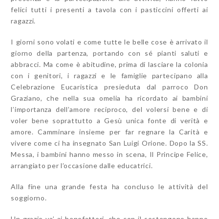
felici tutti i presenti a tavola con i pasticcini offerti ai
ragazzi.
I giorni sono volati e come tutte le belle cose è arrivato il
giorno della partenza, portando con sé pianti saluti e
abbracci. Ma come è abitudine, prima di lasciare la colonia
con i genitori, i ragazzi e le famiglie partecipano alla
Celebrazione Eucaristica presieduta dal parroco Don
Graziano, che nella sua omelia ha ricordato ai bambini
l’importanza dell’amore reciproco, del volersi bene e di
voler bene soprattutto a Gesù unica fonte di verità e
amore. Camminare insieme per far regnare la Carità e
vivere come ci ha insegnato San Luigi Orione. Dopo la SS.
Messa, i bambini hanno messo in scena, Il Principe Felice,
arrangiato per l’occasione dalle educatrici.
Alla fine una grande festa ha concluso le attività del
soggiorno.
Un grazie va’ ai benefattori, che con il sostengono hanno