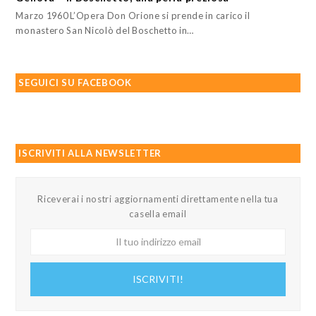
Marzo 1960 L’Opera Don Orione si prende in carico il
monastero San Nicolò del Boschetto in…
SEGUICI SU FACEBOOK
ISCRIVITI ALLA NEWSLETTER
Riceverai i nostri aggiornamenti direttamente nella tua
casella email
Il
tuo
indirizzo
ISCRIVITI!
email