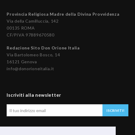
Provincia Religiosa Madre della Divina Provvidenza
Via della Camilluccia, 142
00135 ROMA
CF/PIVA 97889670580
Redazione Sito Don Orione Italia
Via Bartolomeo Bosco, 14
16121 Genova
info@donorioneitalia.it
Iscriviti alla newsletter
Il
ISCRIVITI!
tuo
indirizzo
email
Seguici