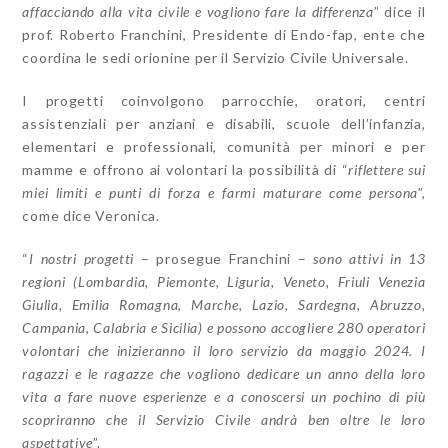
affacciando alla vita civile e vogliono fare la differenza
” dice il
prof. Roberto Franchini, Presidente di Endo-fap, ente che
coordina le sedi orionine per il Servizio Civile Universale.
I progetti coinvolgono parrocchie, oratori, centri
assistenziali per anziani e disabili, scuole dell’infanzia,
elementari e professionali, comunità per minori e per
mamme e offrono ai volontari la possibilità di “
riflettere sui
miei limiti e punti di forza e farmi maturare come persona
”,
come dice Veronica.
“
I nostri progetti
– prosegue Franchini –
sono attivi in 13
regioni (Lombardia, Piemonte, Liguria, Veneto, Friuli Venezia
Giulia, Emilia Romagna, Marche, Lazio, Sardegna, Abruzzo,
Campania, Calabria e Sicilia) e possono accogliere 280 operatori
volontari che inizieranno il loro servizio da maggio 2024.
I
ragazzi e le ragazze che vogliono dedicare un anno della loro
vita a fare nuove esperienze e a conoscersi un pochino di più
scopriranno che il Servizio Civile andrà ben oltre le loro
aspettative
”.