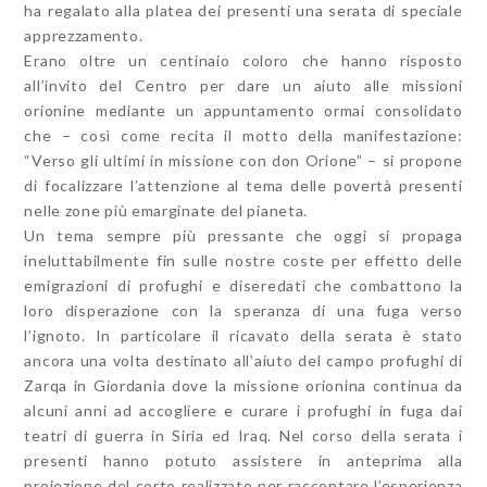
ha regalato alla platea dei presenti una serata di speciale
apprezzamento.
Erano oltre un centinaio coloro che hanno risposto
all’invito del Centro per dare un aiuto alle missioni
orionine mediante un appuntamento ormai consolidato
che – così come recita il motto della manifestazione:
“Verso gli ultimi in missione con don Orione” – si propone
di focalizzare l’attenzione al tema delle povertà presenti
nelle zone più emarginate del pianeta.
Un tema sempre più pressante che oggi si propaga
ineluttabilmente fin sulle nostre coste per effetto delle
emigrazioni di profughi e diseredati che combattono la
loro disperazione con la speranza di una fuga verso
l’ignoto. In particolare il ricavato della serata è stato
ancora una volta destinato all’aiuto del campo profughi di
Zarqa in Giordania dove la missione orionina continua da
alcuni anni ad accogliere e curare i profughi in fuga dai
teatri di guerra in Siria ed Iraq. Nel corso della serata i
presenti hanno potuto assistere in anteprima alla
proiezione del corto realizzato per raccontare l’esperienza